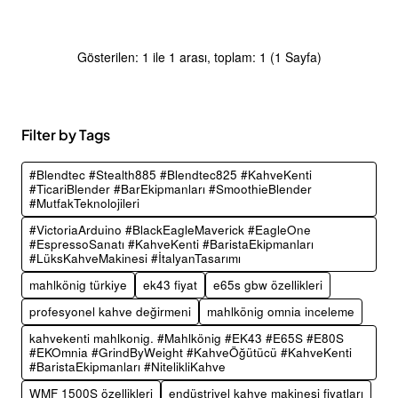
Gösterilen: 1 ile 1 arası, toplam: 1 (1 Sayfa)
Filter by Tags
#Blendtec #Stealth885 #Blendtec825 #KahveKenti
#TicariBlender #BarEkipmanları #SmoothieBlender
#MutfakTeknolojileri
#VictoriaArduino #BlackEagleMaverick #EagleOne
#EspressoSanatı #KahveKenti #BaristaEkipmanları
#LüksKahveMakinesi #İtalyanTasarımı
mahlkönig türkiye
ek43 fiyat
e65s gbw özellikleri
profesyonel kahve değirmeni
mahlkönig omnia inceleme
kahvekenti mahlkonig. #Mahlkönig #EK43 #E65S #E80S
#EKOmnia #GrindByWeight #KahveÖğütücü #KahveKenti
#BaristaEkipmanları #NitelikliKahve
WMF 1500S özellikleri
endüstriyel kahve makinesi fiyatları