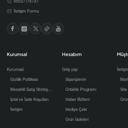
05537775727
İletişim Formu
Kurumsal
Hesabım
Müşt
Kurumsal
Giriş yap
İletiş
Gizlilik Politikası
Siparişlerim
Mar
Mesafeli Satış Sözleşmesi
Ortaklık Programı
Site
İptal ve İade Koşulları
Haber Bülteni
Ürü
İletişim
Hediye Çeki
Ürün İadeleri