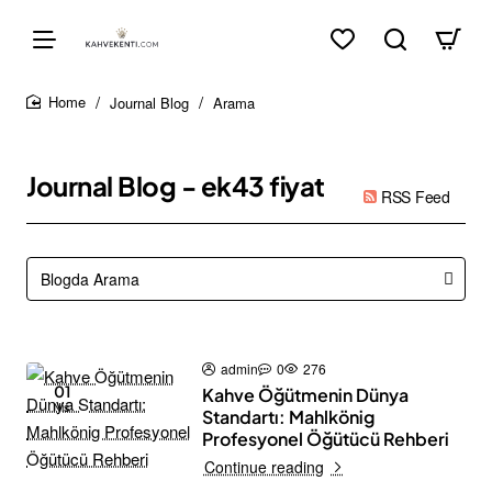
Journal Blog
Arama
home
Journal Blog - ek43 fiyat
RSS Feed
admin
0
276
01
Kahve Öğütmenin Dünya
Nis
Standartı: Mahlkönig
Profesyonel Öğütücü Rehberi
Continue reading