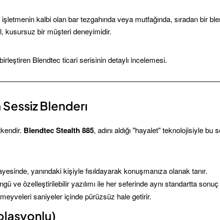
 işletmenin kalbi olan bar tezgahında veya mutfağında, sıradan bir ble
l, kusursuz bir müşteri deneyimidir.
irleştiren Blendtec ticari serisinin detaylı incelemesi.
 Sessiz Blenderı
tkendir.
Blendtec Stealth 885
, adını aldığı "hayalet" teknolojisiyle bu
esinde, yanındaki kişiyle fısıldayarak konuşmanıza olanak tanır.
ve özelleştirilebilir yazılımı ile her seferinde aynı standartta sonuç 
eyveleri saniyeler içinde pürüzsüz hale getirir.
olasyonlu)