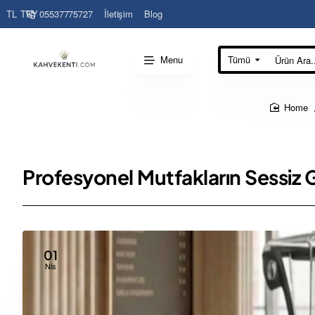
05537775727
İletişim
Blog
TL
TRY
Menu
Tümü
Ürün
Ara...
home
Profesyonel Mutfakların Sessiz 
01
Nis