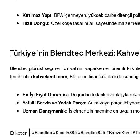
Kırılmaz Yapı:
BPA içermeyen, yüksek darbe dirençli poli
Hızlı Döngü:
Özel köşe tasarımları sayesinde malzemeler
Türkiye’nin Blendtec Merkezi: Kahv
Blendtec gibi üst segment bir yatırım yaparken en önemli iki krit
tercihi olan
kahvekenti.com
, Blendtec ticari ürünlerinde sunduğu
En İyi Fiyat Garantisi:
Doğrudan tedarik avantajıyla rekabe
Yetkili Servis ve Yedek Parça:
Arıza veya parça ihtiyacın
Uzman Danışmanlık:
İşletmenizin hacmine en uygun mod
Etiketler:
#Blendtec #Stealth885 #Blendtec825 #KahveKenti #Tic