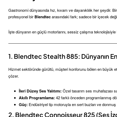
Gastronomi dünyasında hız, kıvam ve dayanıklılık her şeydir. Bir
profesyonel bir
Blendtec
arasındaki fark; sadece bir içecek deği
İşte dünyanın en güçlü motorlarını, sessiz çalışma teknolojisiyle b
1. Blendtec Stealth 885: Dünyanın En
Hizmet sektöründe gürültü, müşteri konforunu bölen en büyük e
çözer.
İleri Düzey Ses Yalıtımı:
Özel tasarım ses muhafazası say
Akıllı Programlama:
42 farklı önceden programlanmış döngü 
Güç:
Endüstriyel tip motoruyla en sert buzları ve donmuş m
2. Blendtec Connoisseur 825 (Ses İz