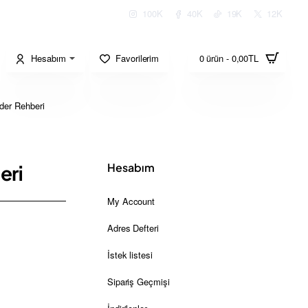
100K
40K
19K
12K
Hesabım
Favorilerim
0 ürün - 0,00TL
der Rehberi
Hesabım
eri
My Account
Adres Defteri
İstek listesi
Sipariş Geçmişi