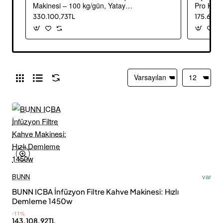
Makinesi – 100 kg/gün, Yatay
Pro Kont
Tezgah Altı
330.100,73TL
175.613,
BUNN
var
BUNN ICBA İnfüzyon Filtre Kahve Makinesi: Hızlı
Demleme 1450w
-11%
143.108,92TL