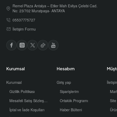
Remel Plaza Antalya – Etiler Mah Evliya Çelebi Cad.
No: 23/702 Muratpaşa- ANTAYA
05537775727
İletişim Formu
Kurumsal
Hesabım
Müşt
Kurumsal
Giriş yap
İletiş
Gizlilik Politikası
Siparişlerim
Mar
Mesafeli Satış Sözleşmesi
Ortaklık Programı
Site
İptal ve İade Koşulları
Haber Bülteni
Ürü