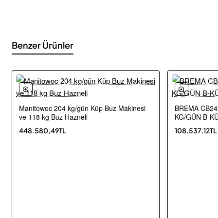
Benzer Ürünler
Manitowoc 204 kg/gün Küp Buz Makinesi
BREMA CB249
Ücretsiz Kargo
ve 118 kg Buz Hazneli
KG/GÜN B-KÜ
Yeni
448.580,49TL
108.537,12TL