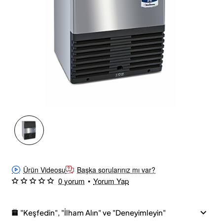
Ücretsiz Kargo
Ürün Videosu
Başka sorularınız mı var?
0 yorum
•
Yorum Yap
"Keşfedin", "İlham Alın" ve "Deneyimleyin"