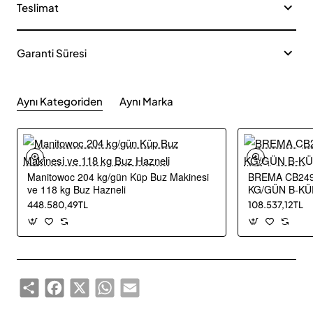
Teslimat
Garanti Süresi
Aynı Kategoriden
Aynı Marka
Manitowoc 204 kg/gün Küp Buz Makinesi
BREMA CB249
ve 118 kg Buz Hazneli
KG/GÜN B-KÜ
448.580,49TL
108.537,12TL
Share
Facebook
X
WhatsApp
Email