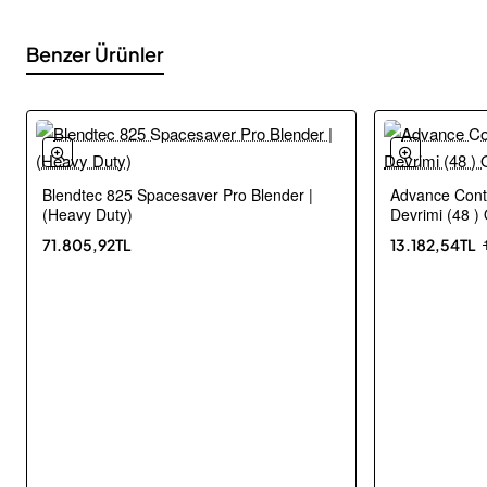
Benzer Ürünler
Blendtec 825 Spacesaver Pro Blender |
Advance Conta
-20%
Ücretsiz Kargo
(Heavy Duty)
Devrimi (48 )
🔥 En çok satanlar
71.805,92TL
13.182,54TL