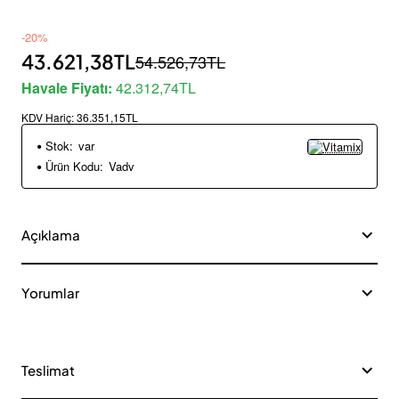
-20%
43.621,38TL
54.526,73TL
Havale Fiyatı:
42.312,74TL
KDV Hariç:
36.351,15TL
Stok:
var
Ürün Kodu:
Vadv
Açıklama
Yorumlar
Teslimat