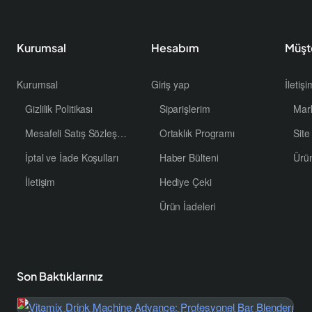
Kurumsal
Hesabım
Müşt
Kurumsal
Giriş yap
İletiş
Gizlilik Politikası
Siparişlerim
Mar
Mesafeli Satış Sözleşmesi
Ortaklık Programı
Site
İptal ve İade Koşulları
Haber Bülteni
Ürü
İletişim
Hediye Çeki
Ürün İadeleri
Son Baktıklarınız