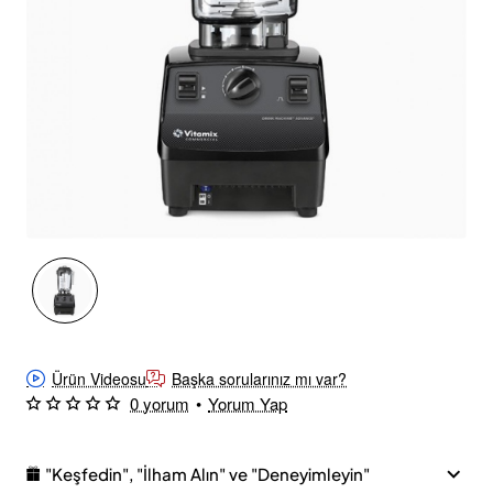
-20%
Ücretsiz Kargo
Ürün Videosu
Başka sorularınız mı var?
0 yorum
•
Yorum Yap
"Keşfedin", "İlham Alın" ve "Deneyimleyin"