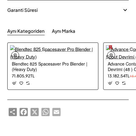
Garanti Süresi
Aynı Kategoriden
Aynı Marka
Blendtec 825 Spacesaver Pro Blender |
Advance Conta
(Heavy Duty)
Devrimi (48 ) 
71.805,92TL
13.182,54TL
16.
Share
Facebook
X
WhatsApp
Email