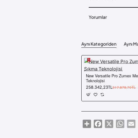
Yorumlar
Aynı Kategoriden
Aynı M
New Versatile Pro Zumex Meyve Sıkma
Teknolojisi
258.342,23TL
317.878,70TL
Share
Facebook
X
Whats
E