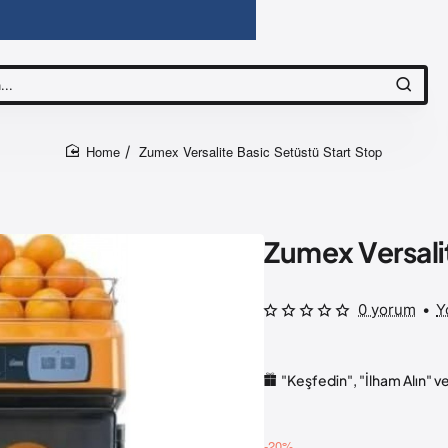
Zumex Versalite Basic Setüstü Start Stop
home
Zumex Versali
0 yorum
•
Y
"Keşfedin", "İlham Alın" 
-20%