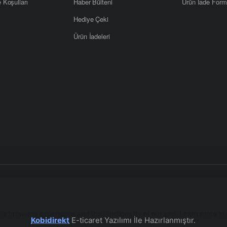
e Koşulları
Haber Bülteni
Ürün İade For
Hediye Çeki
Ürün İadeleri
r browsing experience and the functionality of our site. Learn more in
Kobidirekt
E-ticaret Yazılımı İle Hazırlanmıştır.