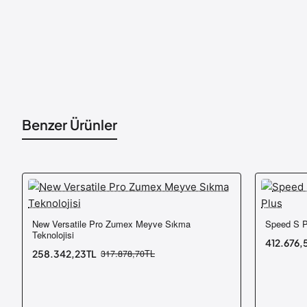
Benzer Ürünler
New Versatile Pro Zumex Meyve Sıkma
Speed S P
-19%
-13%
Ücretsiz Kargo
Teknolojisi
412.676,
258.342,23TL
317.878,70TL