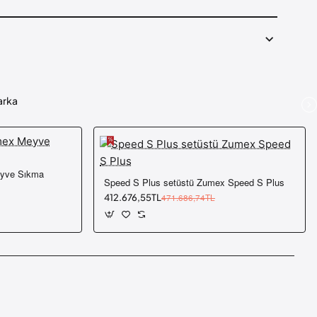
arka
Speed S Plus setüstü Zumex Speed S Plus
412.676,55TL
471.686,74TL
App
mail