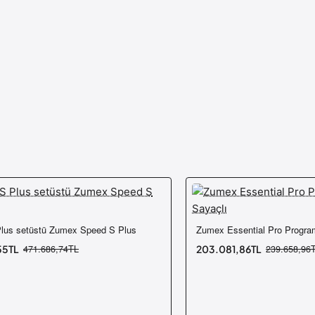
lus setüstü Zumex Speed S Plus
Zumex Essential Pro Programl
-15%
Ücretsiz Kargo
55TL
471.686,74TL
203.081,86TL
239.658,96
Yeni