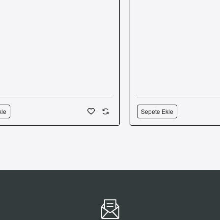
kle
Sepete Ekle