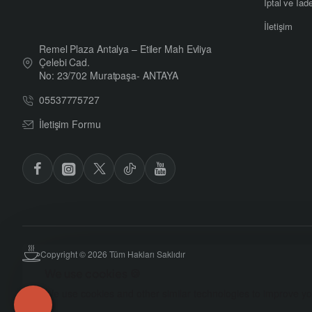
İptal ve İad
İletişim
Remel Plaza Antalya – Etiler Mah Evliya
Çelebi Cad.
No: 23/702 Muratpaşa- ANTAYA
05537775727
İletişim Formu
Copyright © 2026 Tüm Hakları Saklıdır
We use cookies 🍪
We use cookies and other similar technologies to improve you