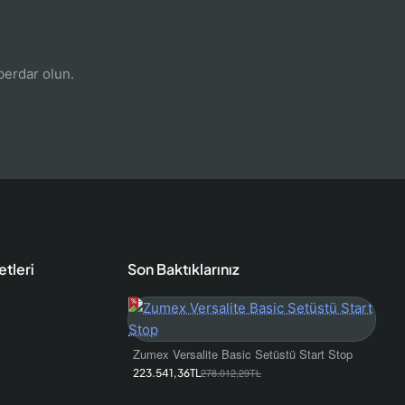
erdar olun.
tleri
Son Baktıklarınız
Zumex Versalite Basic Setüstü Start Stop
223.541,36TL
278.012,29TL