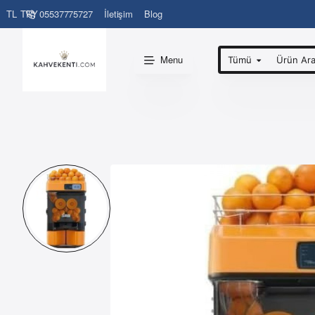
05537775727
İletişim
Blog
TL
TRY
Menu
Tümü
Ürün
Ara...