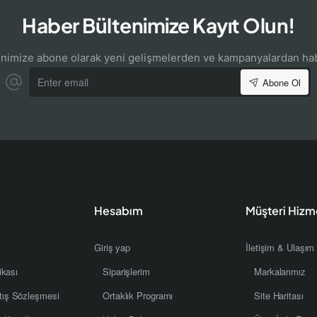
Haber Bültenimize Kayıt Olun!
enimize abone olarak yeni gelişmelerden ve kampanyalardan hab
Enter
Abone Ol
email
Hesabım
Müşteri Hizme
Giriş yap
İletişim & Ulaşım
tikası
Siparişlerim
Markalarımız
tış Sözleşmesi
Ortaklık Programı
Site Haritası