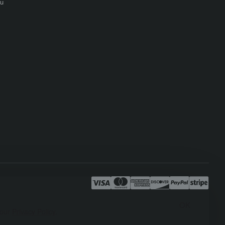
mu
OK
 our
Privacy Policy
.