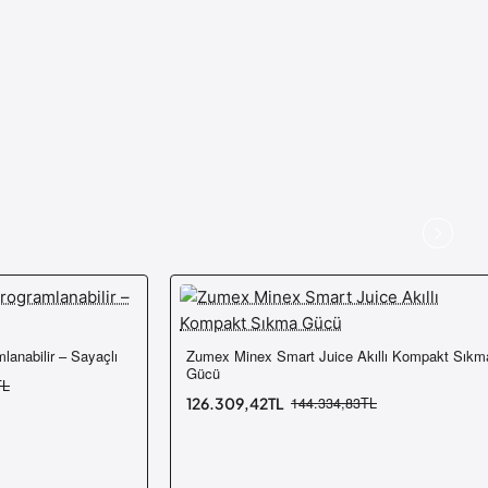
anabilir – Sayaçlı
Zumex Minex Smart Juice Akıllı Kompakt Sıkm
-12%
Ücretsiz Kargo
Ücretsiz Karg
Gücü
TL
Yeni
126.309,42TL
144.334,83TL