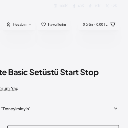
100K
40K
19K
12K
Hesabım
Favorilerim
0 ürün - 0,00TL
te Basic Setüstü Start Stop
orum Yap
ve "Deneyimleyin"