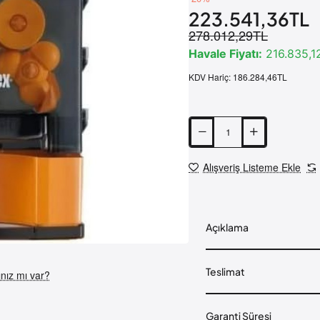
223.541,36TL
278.012,29TL
Havale Fiyatı:
216.835,1
KDV Hariç:
186.284,46TL
Alışveriş Listeme Ekle
Açıklama
Ücretsiz Kargo
Teslimat
nız mı var?
Yeni
Garanti Süresi